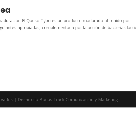
nea
uración El Queso Tybo es un producto madurado obtenido por
gulantes apropiadas, complementada por la acción de bacterias lácti
..
ervados | Desarrollo Bonus Track Comunicación y Marketing